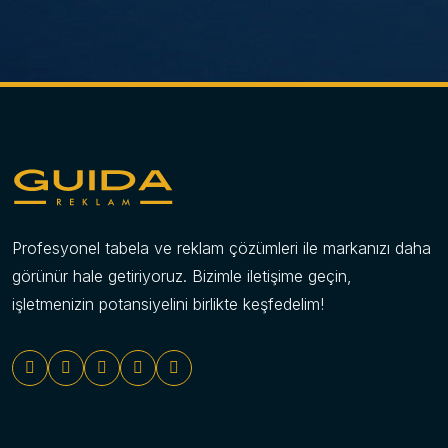
Pilon Tabela (Totem Tabela) ile Uzaktan Fark Edilin,
Markanızı Zirveye Taşıyın
Pilon tabelalar, genellikle işletmelerin ana girişlerinde, yol
kenarlarında veya geniş alanlarda konumlandırılan,
yüksek ve bağımsız duran totem tipi reklam üniteleridir.
Temel amaçları, markanın veya mekanın uzak
mesafelerden bile kolayca fark edilmesini sağlamak,
yönlendirme yapmak ve güçlü bir kurumsal kimlik imajı
Profesyonel tabela ve reklam çözümleri ile markanızı daha
oluşturmaktır. Özellikle ana yollardan biraz içeride kalan
görünür hale getiriyoruz. Bizimle iletişime geçin,
işletmeler, alışveriş merkezleri, akaryakıt istasyonları,
işletmenizin potansiyelini birlikte keşfedelim!
sanayi bölgeleri ve büyük kampüsler için pilon tabelalar
vazgeçilmez bir tanıtım ve yönlendirme aracıdır. Sağlam
yapıları ve etkileyici boyutları ile adeta bir landmark
(işaret noktası) görevi görürler.
Guida Reklam olarak, 15 yıllık sektör deneyimimizle ve