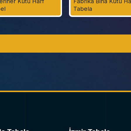
eriner Kutu Harf
Fabrika Bina Kutu Ha
el
Tabela
e Prestijli Bir Kimlik Kazandırın
ç boyutlu olarak özel malzemelerden üretildiği, modern ve etkiley
ekici ve prestijli bir görünüm sunarlar. Özellikle işletmelerin c
dellerle) maksimum görünürlük sağlamak için sıklıkla tercih ed
er, çeşitli aydınlatma teknikleriyle (önden, arkadan/halo, yandan ı
eneyimimiz ve son teknolojiye sahip üretim parkurumuzla, marka
dern tesislerimizde, uzman ekibimizle her bir harfi özenle tasar
ı hem de uzun ömürlü aydınlatma seçenekleri sağlıyoruz. Guida 