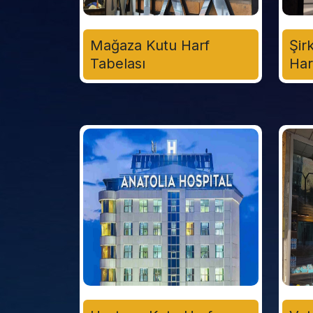
Mağaza Kutu Harf
Şir
Tabelası
Har