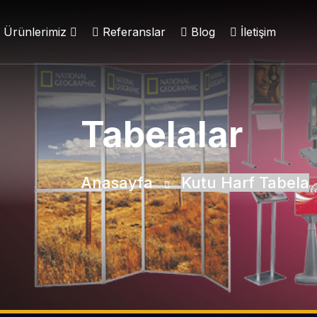
Ürünlerimiz
Referanslar
Blog
İletişim
Tabelalar
Anasayfa
Kutu Harf Tabela