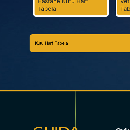
Hastane Kutu Harf
Vet
Tabela
Tab
Kutu Harf Tabela
Kutu Harf Tabela ile Markanıza Üç Boyutlu v
Kutu harf tabelalar, harflerin veya logoların ü
yaratarak düz tabelalara göre çok daha dikkat ç
vurgulamak, hem gündüz hem de gece (ışıklı mo
gibi farklı malzemelerden üretilebilen kutu harfl
Guida Reklam olarak, 15 yıllık köklü sektör d
harf tabela çözümleri sunuyoruz. İzmir'deki mo
teknolojilerini kullanarak hem çevreye duyarl