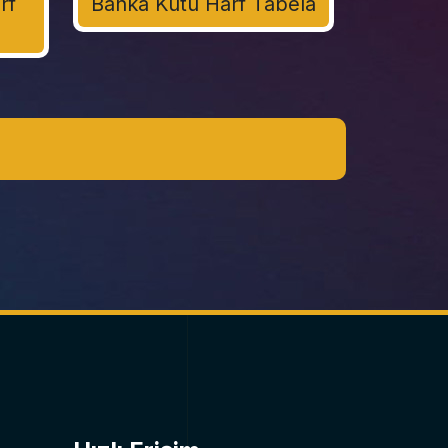
rf
Banka Kutu Harf Tabela
ici bir reklamcılık çözümüdür. Derinlik hissi
ephelerinde, marka kimliğini güçlü bir şekilde
ilirler. Pleksi, paslanmaz çelik, alüminyum
şıklı veya ışıksız) zenginleştirilebilir.
nıza değer katacak, estetik ve dayanıklı kutu
lıyor ve üretiyoruz. Enerji verimli LED
Reklam'ın "Kalite, Hız ve Destek" anlayışıyla,