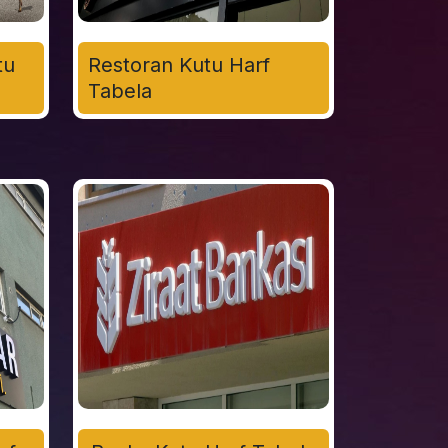
tu
Restoran Kutu Harf
Tabela